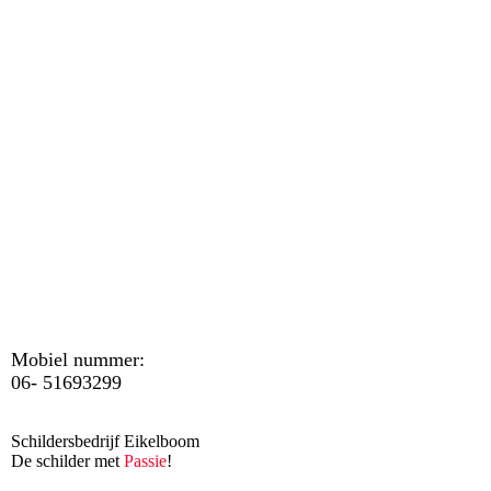
3fb36d25-b60b-4e21-9cd8-8b8027860e5e
4f29c300-cb25-4d33-961e-68f861370e33
Mobiel nummer:
06- 51693299
Schildersbedrijf Eikelboom
De schilder met
Passie
!